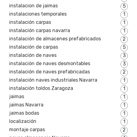
instalacion de jaimas
5
instalaciones temporales
1
instalación carpas
1
instalación carpas navarra
1
instalación de almacenes prefabricados
2
instalación de carpas
5
instalación de naves
3
instalación de naves desmontables
3
instalación de naves prefabricadas
2
instalación naves industriales Navarra
1
instalación toldos Zaragoza
1
jaimas
1
jaimas Navarra
1
jaimas bodas
1
localización
1
montaje carpas
2