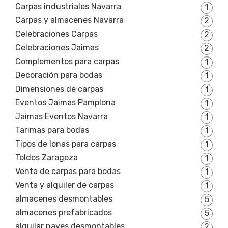
Carpas industriales Navarra
1
Carpas y almacenes Navarra
2
Celebraciones Carpas
2
Celebraciones Jaimas
2
Complementos para carpas
1
Decoración para bodas
1
Dimensiones de carpas
1
Eventos Jaimas Pamplona
1
Jaimas Eventos Navarra
1
Tarimas para bodas
1
Tipos de lonas para carpas
1
Toldos Zaragoza
1
Venta de carpas para bodas
1
Venta y alquiler de carpas
1
almacenes desmontables
5
almacenes prefabricados
5
alquilar naves desmontables
2