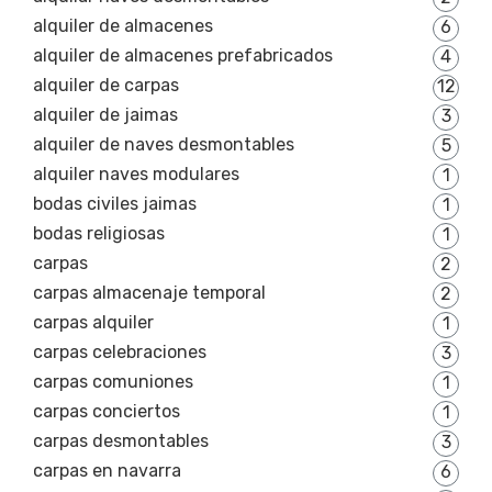
alquiler de almacenes
6
alquiler de almacenes prefabricados
4
alquiler de carpas
12
alquiler de jaimas
3
alquiler de naves desmontables
5
alquiler naves modulares
1
bodas civiles jaimas
1
bodas religiosas
1
carpas
2
carpas almacenaje temporal
2
carpas alquiler
1
carpas celebraciones
3
carpas comuniones
1
carpas conciertos
1
carpas desmontables
3
carpas en navarra
6