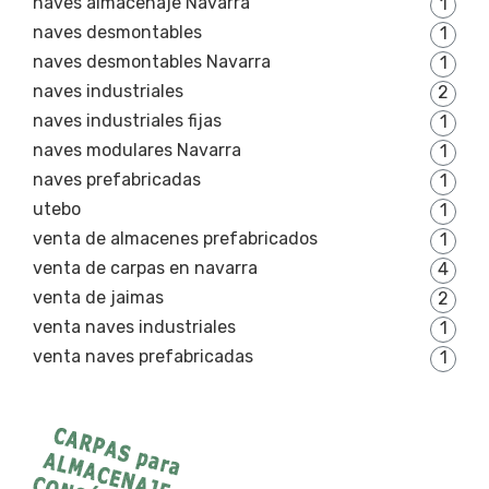
naves almacenaje Navarra
1
naves desmontables
1
naves desmontables Navarra
1
naves industriales
2
naves industriales fijas
1
naves modulares Navarra
1
naves prefabricadas
1
utebo
1
venta de almacenes prefabricados
1
venta de carpas en navarra
4
venta de jaimas
2
venta naves industriales
1
venta naves prefabricadas
1