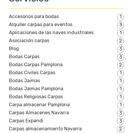
Accesorios para bodas
1
Alquiler carpas para eventos
3
Aplicaciones de las naves industriales
1
Asociación carpas
2
Blog
3
Bodas Carpas
3
Bodas Carpas Pamplona
2
Bodas Civiles Carpas
1
Bodas Jaimas
1
Bodas Jaimas Pamplona
1
Bodas Religiosas Carpas
1
Carpa almacenar Pamplona
1
Carpas Almacenes Navarra
3
Carpas Expandi
3
Carpas almacenamiento Navarra
2