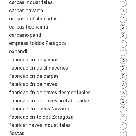
carpas industriales
1
carpas navarra
3
carpas prefabricadas
1
carpas tipo jaima
2
carpasexpandi
2
empresa toldos Zaragoza
1
expandi
1
fabricacion de jaimas
3
fabricación de almacenes
2
fabricación de carpas
5
fabricación de naves
3
fabricación de naves desmontables
3
fabricación de naves prefabricadas
2
fabricación naves Navarra
1
fabricación toldos Zaragoza
1
fabricar naves industriales
1
fiestas
1