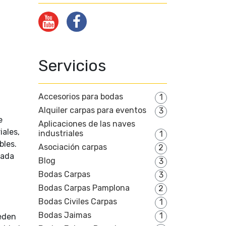
Servicios
Accesorios para bodas
1
Alquiler carpas para eventos
3
e
Aplicaciones de las naves
iales,
industriales
1
bles.
Asociación carpas
2
cada
Blog
3
Bodas Carpas
3
Bodas Carpas Pamplona
2
Bodas Civiles Carpas
1
Bodas Jaimas
1
ueden