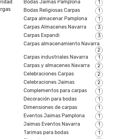
gridad
Bodas Jaimas Pamplona
1
argas
Bodas Religiosas Carpas
1
Carpa almacenar Pamplona
1
Carpas Almacenes Navarra
3
Carpas Expandi
3
Carpas almacenamiento Navarra
2
Carpas industriales Navarra
1
Carpas y almacenes Navarra
2
Celebraciones Carpas
2
Celebraciones Jaimas
2
Complementos para carpas
1
Decoración para bodas
1
Dimensiones de carpas
1
Eventos Jaimas Pamplona
1
Jaimas Eventos Navarra
1
Tarimas para bodas
1