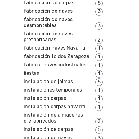
fabricación de carpas
5
fabricación de naves
3
fabricación de naves
desmontables
3
fabricación de naves
prefabricadas
2
fabricación naves Navarra
1
fabricación toldos Zaragoza
1
fabricar naves industriales
1
fiestas
1
instalacion de jaimas
5
instalaciones temporales
1
instalación carpas
1
instalación carpas navarra
1
instalación de almacenes
prefabricados
2
instalación de carpas
5
instalación de naves
3