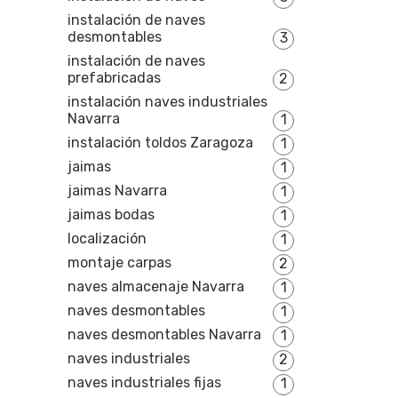
instalación de naves
desmontables
3
instalación de naves
prefabricadas
2
instalación naves industriales
Navarra
1
instalación toldos Zaragoza
1
jaimas
1
jaimas Navarra
1
jaimas bodas
1
localización
1
montaje carpas
2
naves almacenaje Navarra
1
naves desmontables
1
naves desmontables Navarra
1
naves industriales
2
naves industriales fijas
1