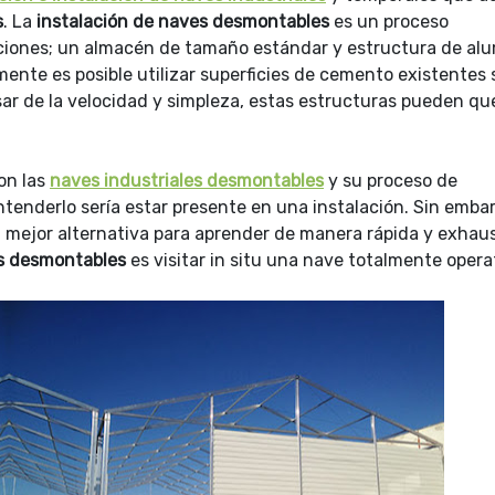
s
. La
instalación de naves desmontables
es un proceso
iones; un almacén de tamaño estándar y estructura de alu
nte es posible utilizar superficies de cemento existentes 
esar de la velocidad y simpleza, estas estructuras pueden qu
on las
naves industriales desmontables
y su proceso de
ntenderlo sería estar presente en una instalación. Sin emba
la mejor alternativa para aprender de manera rápida y exhau
es desmontables
es visitar in situ una nave totalmente opera