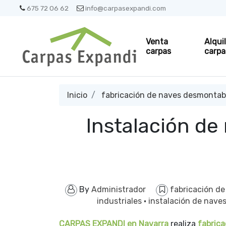
675 72 06 62
info@carpasexpandi.com
Venta
Alqui
carpas
carpa
Inicio
fabricación de naves desmontab
Instalación d
By
Administrador
fabricación d
industriales
·
instalación de nav
CARPAS EXPANDI en Navarra
realiza
fabrica