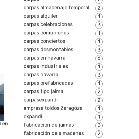
carpas almacenaje temporal
2
carpas alquiler
1
carpas celebraciones
3
carpas comuniones
1
carpas conciertos
1
carpas desmontables
3
carpas en navarra
6
carpas industriales
1
carpas navarra
3
carpas prefabricadas
1
carpas tipo jaima
2
carpasexpandi
2
empresa toldos Zaragoza
1
expandi
1
l en
fabricacion de jaimas
3
fabricación de almacenes
2