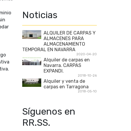
Noticias
minio
sin
edar
ALQUILER DE CARPAS Y
ALMACENES PARA
ALMACENAMIENTO
TEMPORAL EN NAVARRA
rgo
2020-04-20
Alquiler de carpas en
stiva
Navarra. CARPAS
tiva.
EXPANDI.
2018-10-26
Alquiler y venta de
carpas en Tarragona
2018-05-10
Síguenos en
RR.SS.