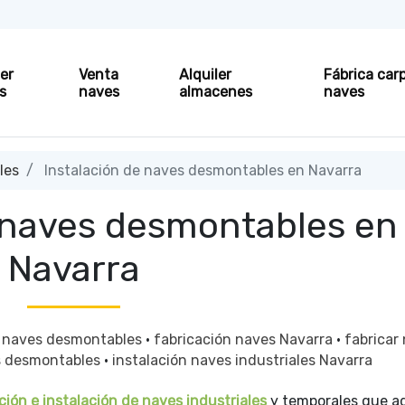
ler
Venta
Alquiler
Fábrica car
s
naves
almacenes
naves
les
Instalación de naves desmontables en Navarra
e naves desmontables en
Navarra
e naves desmontables
·
fabricación naves Navarra
·
fabricar
es desmontables
·
instalación naves industriales Navarra
ción e instalación de naves industriales
y temporales que 