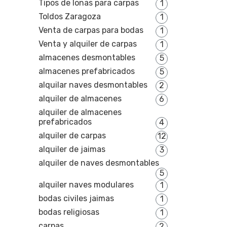
Tipos de lonas para carpas
1
Toldos Zaragoza
1
Venta de carpas para bodas
1
Venta y alquiler de carpas
1
almacenes desmontables
5
almacenes prefabricados
5
alquilar naves desmontables
2
alquiler de almacenes
6
alquiler de almacenes
prefabricados
4
alquiler de carpas
12
alquiler de jaimas
3
alquiler de naves desmontables
5
alquiler naves modulares
1
bodas civiles jaimas
1
bodas religiosas
1
carpas
2